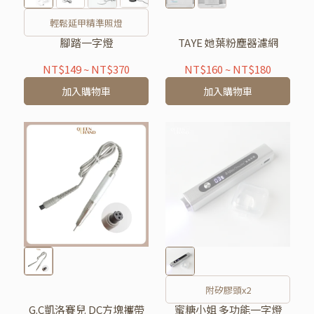
輕鬆延甲精準照燈
腳踏一字燈
TAYE 她葉粉塵器濾網
NT$149
~
NT$370
NT$160
~
NT$180
加入購物車
加入購物車
附矽膠頭x2
G.C凱洛賽兒 DC方塊攜帶
蜜糖小姐 多功能一字燈