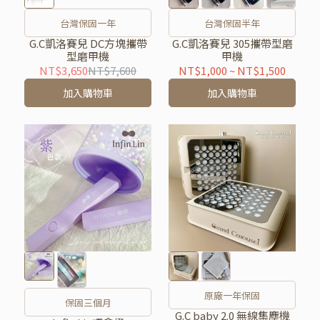
台灣保固一年
台灣保固半年
G.C凱洛賽兒 DC方塊攜帶
G.C凱洛賽兒 305攜帶型磨
型磨甲機
甲機
NT$3,650
NT$7,600
NT$1,000
~
NT$1,500
加入購物車
加入購物車
原廠一年保固
保固三個月
G.C baby 2.0 無線集塵機