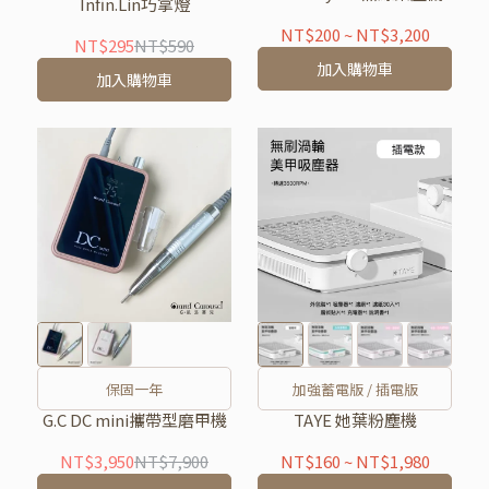
Infin.Lin巧拿燈
NT$200
~
NT$3,200
NT$295
NT$590
加入購物車
加入購物車
保固一年
加強蓄電版 / 插電版
G.C DC mini攜帶型磨甲機
TAYE 她葉粉塵機
NT$3,950
NT$7,900
NT$160
~
NT$1,980