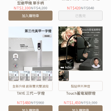
型磨甲機 單手柄
NT$2,100
NT$4,200
NT$420
NT$840
加入購物車
已售完
全新升級 創新雙光雙波段
黏貼甲片神燈
TAYE 三代一字燈
Touch蓄電凝膠燈
NT$480
NT$960
NT$1,450
NT$3,300
加入購物車
加入購物車